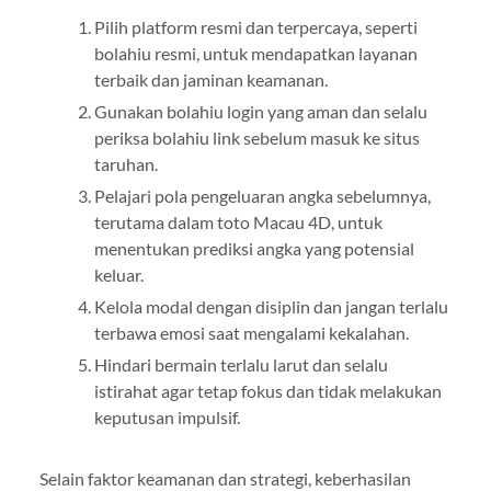
Pilih platform resmi dan terpercaya, seperti
bolahiu resmi, untuk mendapatkan layanan
terbaik dan jaminan keamanan.
Gunakan bolahiu login yang aman dan selalu
periksa bolahiu link sebelum masuk ke situs
taruhan.
Pelajari pola pengeluaran angka sebelumnya,
terutama dalam toto Macau 4D, untuk
menentukan prediksi angka yang potensial
keluar.
Kelola modal dengan disiplin dan jangan terlalu
terbawa emosi saat mengalami kekalahan.
Hindari bermain terlalu larut dan selalu
istirahat agar tetap fokus dan tidak melakukan
keputusan impulsif.
Selain faktor keamanan dan strategi, keberhasilan