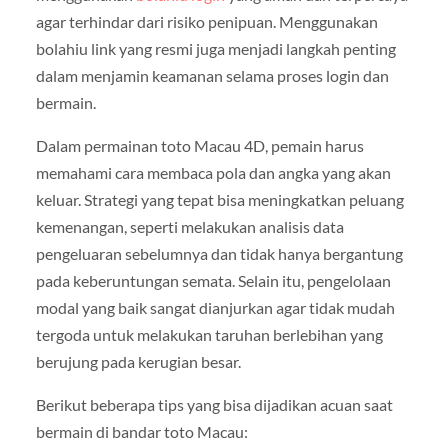
agar terhindar dari risiko penipuan. Menggunakan
bolahiu link yang resmi juga menjadi langkah penting
dalam menjamin keamanan selama proses login dan
bermain.
Dalam permainan toto Macau 4D, pemain harus
memahami cara membaca pola dan angka yang akan
keluar. Strategi yang tepat bisa meningkatkan peluang
kemenangan, seperti melakukan analisis data
pengeluaran sebelumnya dan tidak hanya bergantung
pada keberuntungan semata. Selain itu, pengelolaan
modal yang baik sangat dianjurkan agar tidak mudah
tergoda untuk melakukan taruhan berlebihan yang
berujung pada kerugian besar.
Berikut beberapa tips yang bisa dijadikan acuan saat
bermain di bandar toto Macau: