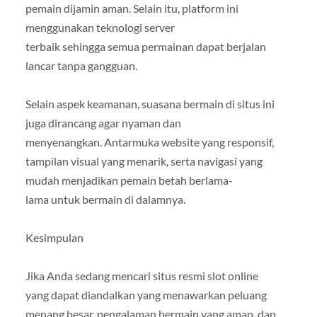
pemain dijamin aman. Selain itu, platform ini
menggunakan teknologi server
terbaik sehingga semua permainan dapat berjalan
lancar tanpa gangguan.
Selain aspek keamanan, suasana bermain di situs ini
juga dirancang agar nyaman dan
menyenangkan. Antarmuka website yang responsif,
tampilan visual yang menarik, serta navigasi yang
mudah menjadikan pemain betah berlama-
lama untuk bermain di dalamnya.
Kesimpulan
Jika Anda sedang mencari situs resmi slot online
yang dapat diandalkan yang menawarkan peluang
menang besar, pengalaman bermain yang aman, dan