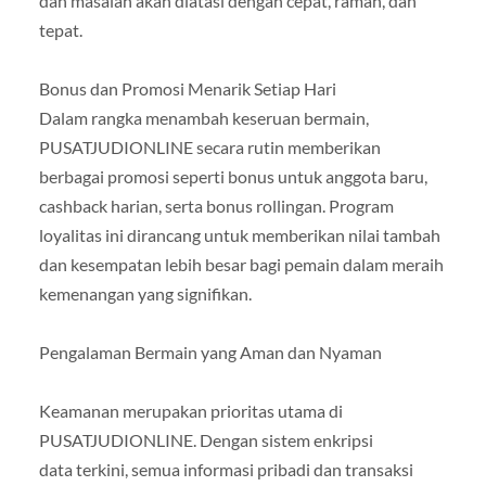
dan masalah akan diatasi dengan cepat, ramah, dan
tepat.
Bonus dan Promosi Menarik Setiap Hari
Dalam rangka menambah keseruan bermain,
PUSATJUDIONLINE secara rutin memberikan
berbagai promosi seperti bonus untuk anggota baru,
cashback harian, serta bonus rollingan. Program
loyalitas ini dirancang untuk memberikan nilai tambah
dan kesempatan lebih besar bagi pemain dalam meraih
kemenangan yang signifikan.
Pengalaman Bermain yang Aman dan Nyaman
Keamanan merupakan prioritas utama di
PUSATJUDIONLINE. Dengan sistem enkripsi
data terkini, semua informasi pribadi dan transaksi