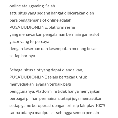
online atau gaming. Salah
satu situs yang sedang hangat dibicarakan oleh
para penggemar slot online adalah
PUSATJUDIONLINE, platform resmi
yang menawarkan pengalaman bermain game slot
gacor yang terpercaya
dengan keseruan dan kesempatan menang besar
setiap harinya.
Sebagai situs slot yang dapat diandalkan,
PUSATJUDIONLINE selalu bertekad untuk
menyediakan layanan terbaik bagi
penggunanya. Platform ini tidak hanya menyajikan
berbagai pilihan permainan, tetapi juga memastikan
setiap game beroperasi dengan prinsip fair play 100%
tanpa adanya manipulasi, sehingga semua pemain