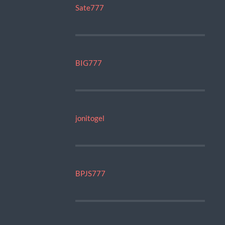
Sate777
BIG777
jonitogel
BPJS777