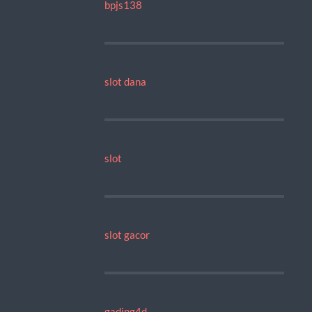
bpjs138
slot dana
slot
slot gacor
gading4d