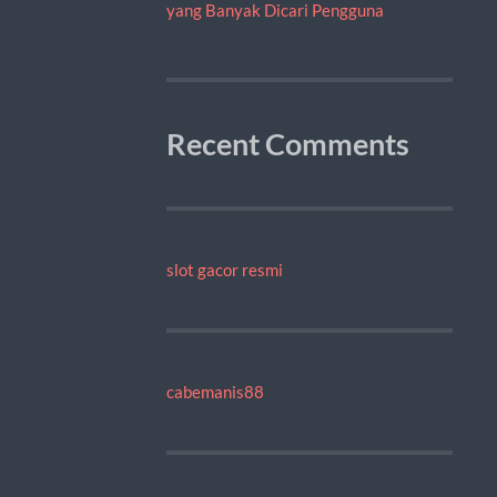
yang Banyak Dicari Pengguna
Recent Comments
slot gacor resmi
cabemanis88