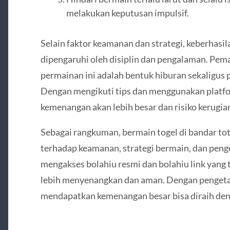
melakukan keputusan impulsif.
Selain faktor keamanan dan strategi, keberhasil
dipengaruhi oleh disiplin dan pengalaman. Pem
permainan ini adalah bentuk hiburan sekaligu
Dengan mengikuti tips dan menggunakan platfo
kemenangan akan lebih besar dan risiko kerugian
Sebagai rangkuman, bermain togel di bandar 
terhadap keamanan, strategi bermain, dan penge
mengakses bolahiu resmi dan bolahiu link yang
lebih menyenangkan dan aman. Dengan pengetah
mendapatkan kemenangan besar bisa diraih deng