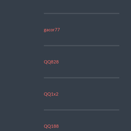
gacor77
QQ828
QQ1x2
QQ188