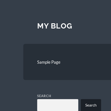
MY BLOG
Sample Page
SEARCH
Search