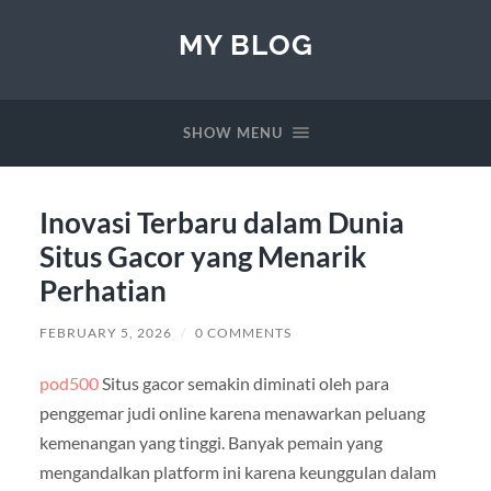
MY BLOG
SHOW MENU
Inovasi Terbaru dalam Dunia
Situs Gacor yang Menarik
Perhatian
FEBRUARY 5, 2026
/
0 COMMENTS
pod500
Situs gacor semakin diminati oleh para
penggemar judi online karena menawarkan peluang
kemenangan yang tinggi. Banyak pemain yang
mengandalkan platform ini karena keunggulan dalam