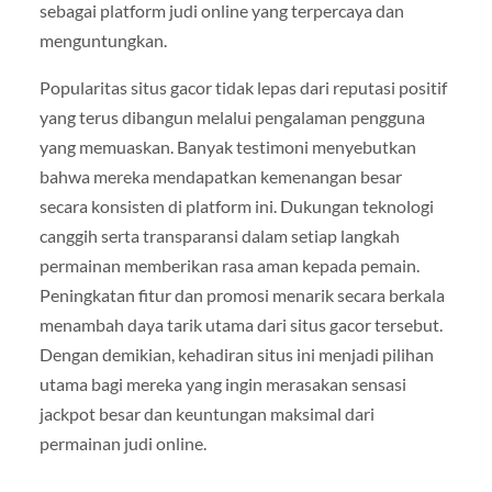
sebagai platform judi online yang terpercaya dan
menguntungkan.
Popularitas situs gacor tidak lepas dari reputasi positif
yang terus dibangun melalui pengalaman pengguna
yang memuaskan. Banyak testimoni menyebutkan
bahwa mereka mendapatkan kemenangan besar
secara konsisten di platform ini. Dukungan teknologi
canggih serta transparansi dalam setiap langkah
permainan memberikan rasa aman kepada pemain.
Peningkatan fitur dan promosi menarik secara berkala
menambah daya tarik utama dari situs gacor tersebut.
Dengan demikian, kehadiran situs ini menjadi pilihan
utama bagi mereka yang ingin merasakan sensasi
jackpot besar dan keuntungan maksimal dari
permainan judi online.